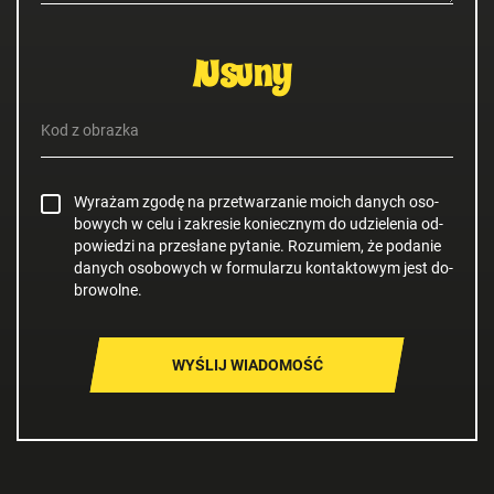
Wy­ra­żam zgodę na prze­twa­rza­nie moich da­nych oso­
bo­wych w celu i za­kre­sie ko­niecz­nym do udzie­le­nia od­
po­wie­dzi na prze­sła­ne py­ta­nie. Ro­zu­miem, że po­da­nie
da­nych oso­bo­wych w for­mu­la­rzu kon­tak­to­wym jest do­
bro­wol­ne.
WYŚLIJ WIADOMOŚĆ