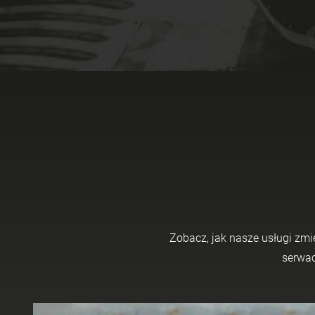
Zo­bacz, jak nasze usłu­gi zmie­
ser­wa­