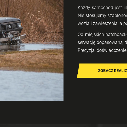
Każdy sa­mo­chód jest in
Nie sto­su­je­my sza­blo­n
wo­zia i za­wie­sze­nia, a 
Od miej­skich hatch­bac­k
ser­wa­cję do­pa­so­wa­ną d
Pre­cy­zja, do­świad­cze­ni
ZOBACZ REALI