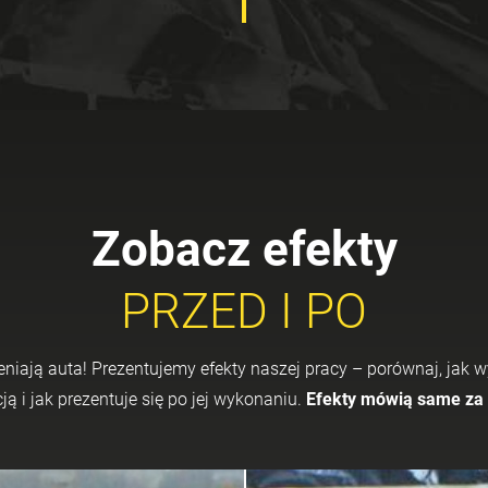
Zobacz efekty
PRZED I PO
nia­ją auta! Pre­zen­tu­je­my efek­ty na­szej pracy – po­rów­naj, jak
cją i jak pre­zen­tu­je się po jej wy­ko­na­niu.
Efek­ty mówią same za s