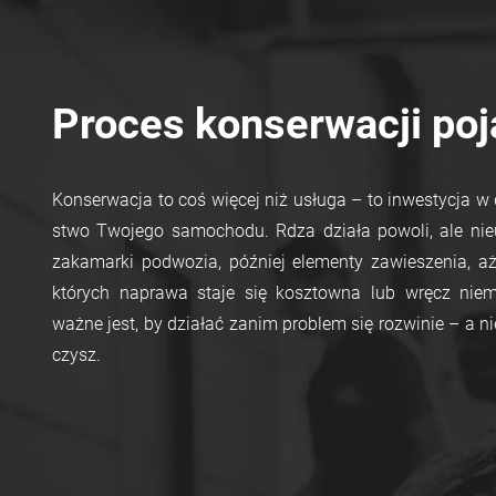
Proces konserwacji po
Kon­ser­wa­cja to coś wię­cej niż usłu­ga – to in­we­sty­cja w 
stwo Two­je­go sa­mo­cho­du. Rdza dzia­ła po­wo­li, ale nie­u
za­ka­mar­ki pod­wo­zia, póź­niej ele­men­ty za­wie­sze­nia,
któ­rych na­pra­wa staje się kosz­tow­na lub wręcz nie­mo
ważne jest, by dzia­łać zanim pro­blem się roz­wi­nie – a ni
czysz.