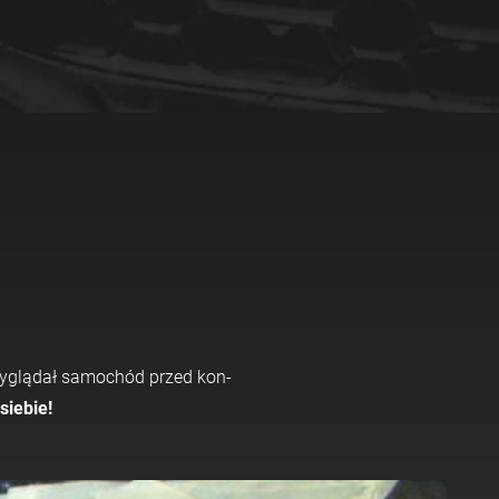
 wy­glą­dał sa­mo­chód przed kon­
ie­bie!