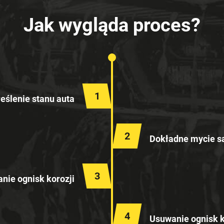
Jak wygląda proces?
1
reślenie stanu auta
2
Dokładne mycie 
3
nie ognisk korozji
4
Usuwanie ognisk k