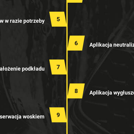
5
w w razie potrzeby
6
Aplikacja neutrali
7
ałożenie podkładu
8
Aplikacja wygłusz
9
serwacja woskiem