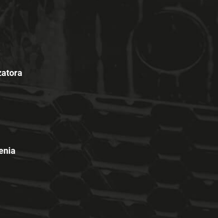
zatora
enia