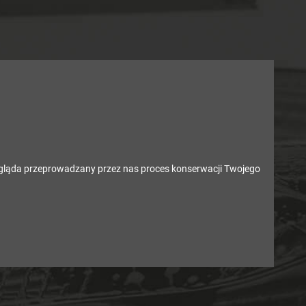
glą­da prze­pro­wa­dza­ny przez nas pro­ces kon­ser­wa­cji Two­je­go