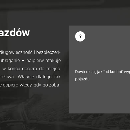
jazdów
dłu­go­wiecz­ność i bez­pie­czeń­
bła­ga­nie – naj­pierw ata­ku­je
 aż w końcu do­cie­ra do miejsc,
Do­wiedz się jak "od kuch­ni" wy­
ż­li­wa. Wła­śnie dla­te­go tak
po­jaz­du
e do­pie­ro wtedy, gdy go zo­ba­