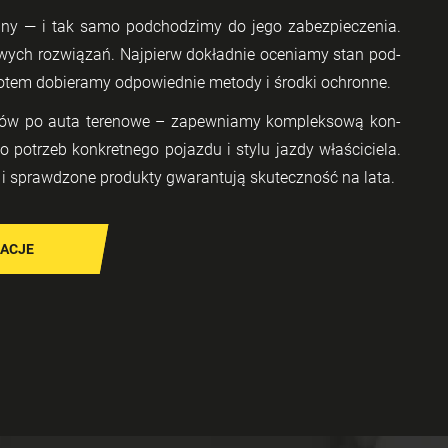
ny — i tak samo pod­cho­dzi­my do jego za­bez­pie­cze­nia.
o­wych roz­wią­zań. Naj­pierw do­kład­nie oce­nia­my stan pod­
potem do­bie­ra­my od­po­wied­nie me­to­dy i środ­ki ochron­ne.
ów po auta te­re­no­we – za­pew­nia­my kom­plek­so­wą kon­
o po­trzeb kon­kret­ne­go po­jaz­du i stylu jazdy wła­ści­cie­la.
e i spraw­dzo­ne pro­duk­ty gwa­ran­tu­ją sku­tecz­ność na lata.
ZACJE